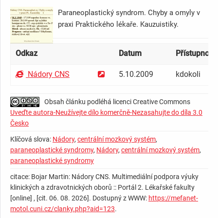
Paraneoplastický syndrom. Chyby a omyly v
praxi Praktického lékaře. Kauzuistiky.
Odkaz
Datum
Přístupnost 
Nádory CNS
5.10.2009
kdokoli
Obsah článku podléhá licenci Creative Commons
Uveďte autora-Neužívejte dílo komerčně-Nezasahujte do díla 3.0
Česko
Klíčová slova:
Nádory
,
centrální mozkový systém
,
paraneoplastické syndromy
,
Nádory
,
centrální mozkový systém
,
paraneoplastické syndromy
citace: Bojar Martin: Nádory CNS. Multimediální podpora výuky
klinických a zdravotnických oborů :: Portál 2. Lékařské fakulty
[online] , [cit. 06. 08. 2026]. Dostupný z WWW:
https://mefanet-
motol.cuni.cz/clanky.php?aid=123
.