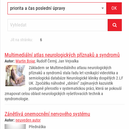
Jít na stránku:
6
Multimediální atlas neurologických příznaků a syndromů
Autor:
Martin Bojar
, Rudolf Černý, Jan Vejvalka
Základem se Multimediálního atlasu neurologických
příznaků a syndromů stala řadu let vznikající videotéka a
semiologická databáze Neurologické kliniky dospělých 2.LF
UK. Zpočátku náhodné „sbírání“ zajímavých kazuistik
postupně přerostlo v systematickou práci, která se pokouší
zmapovat celou oblast neurologických vyšetřovacích technik a
syndromologie.
Zánětlivá onemocnění nervového systému
Autor:
neuveden autor
Přednáška