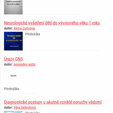
Neurologické vyšetření dětí do vývojového věku 1 roku
Autor:
Alena Zumrová
Přednáška
Úrazy CNS
Autor:
neuveden autor
Přednáška
Diagnostické postupy u akutně vzniklé poruchy vědomí
Autor:
Věra Sebroňová