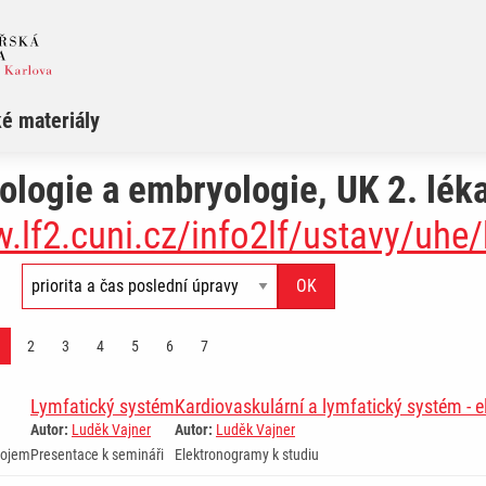
é materiály
ologie a embryologie, UK 2. léka
w.lf2.cuni.cz/info2lf/ustavy/uh
2
3
4
5
6
7
Lymfatický systém
Kardiovaskulární a lymfatický systém - 
Autor:
Luděk Vajner
Autor:
Luděk Vajner
rojem
Presentace k semináři
Elektronogramy k studiu