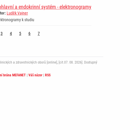
hlavní a endokrinní systém - elektronogramy
tor:
Luděk Vajner
ektronogramy k studiu
3
4
5
6
7
ckých a zdravotnických oborů [online], [cit.07. 08. 2026]. Dostupný
lní brána MEFANET
|
Váš názor
|
RSS