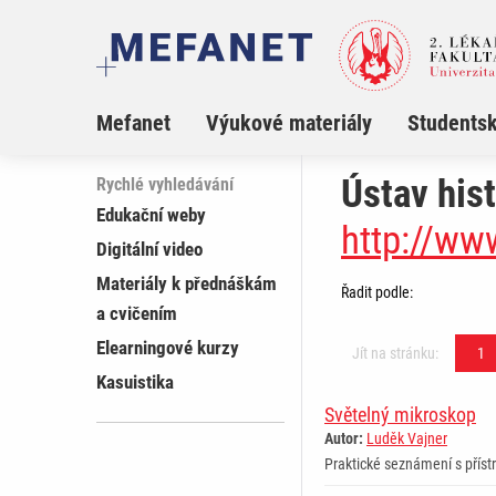
Mefanet
Výukové materiály
Studentsk
Ústav hist
Rychlé vyhledávání
Edukační weby
http://ww
Digitální video
Materiály k přednáškám
Řadit podle:
a cvičením
Elearningové kurzy
Jít na stránku:
1
Kasuistika
Světelný mikroskop
Autor:
Luděk Vajner
Praktické seznámení s příst