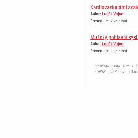
Kardiovaskulární sys
Autor:
Luděk Vajner
Presentace k semináři
Mužský pohlavní sys
Autor:
Luděk Vajner
Presentace k semináři
SCHWARZ, Daniel, KOMENDA Ma
z WWW: http://portal.med.mun