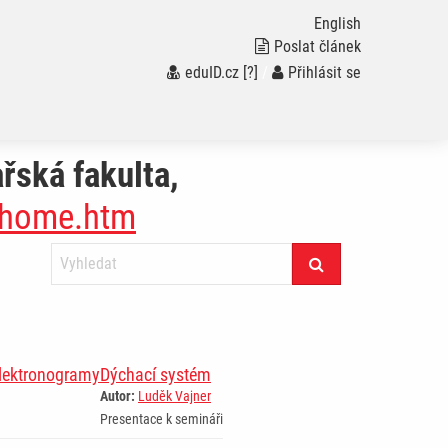
English
Poslat článek
eduID.cz
[?]
/
Přihlásit se
řská fakulta,
e/home.htm
elektronogramy
Dýchací systém
Autor:
Luděk Vajner
Presentace k semináři