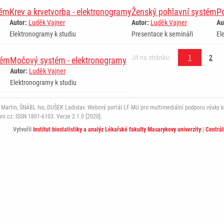
tém
Krev a krvetvorba - elektronogramy
Ženský pohlavní systém
Po
Autor:
Luděk Vajner
Autor:
Luděk Vajner
Au
Elektronogramy k studiu
Presentace k semináři
El
Jít na stránku:
1
2
tém
Močový systém - elektronogramy
Autor:
Luděk Vajner
Elektronogramy k studiu
rtin, ŠNÁBL Ivo, DUŠEK Ladislav. Webový portál LF MU pro multimediální podporu výuky klini
i.cz. ISSN 1801-6103. Verze 2.1.0 [2020].
Vytvořil
Institut biostatistiky a analýz Lékařské fakulty Masarykovy univerzity
|
Centrá