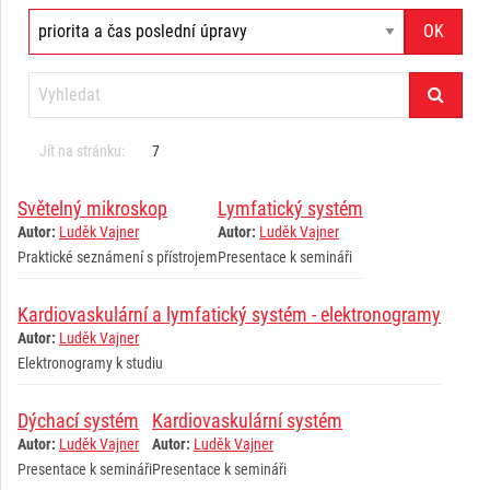
Jít na stránku:
7
Světelný mikroskop
Lymfatický systém
Autor:
Luděk Vajner
Autor:
Luděk Vajner
Praktické seznámení s přístrojem
Presentace k semináři
Kardiovaskulární a lymfatický systém - elektronogramy
Autor:
Luděk Vajner
Elektronogramy k studiu
Dýchací systém
Kardiovaskulární systém
Autor:
Luděk Vajner
Autor:
Luděk Vajner
Presentace k semináři
Presentace k semináři