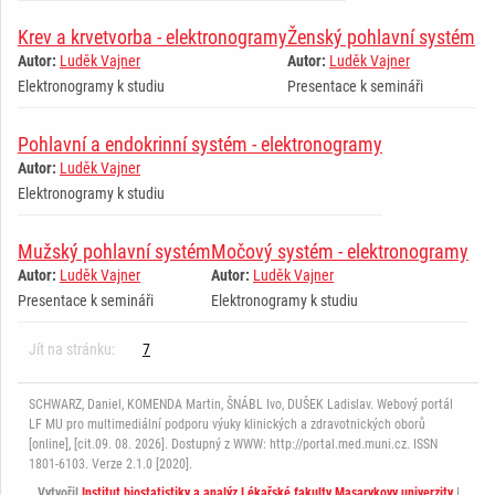
Krev a krvetvorba - elektronogramy
Ženský pohlavní systém
Autor:
Luděk Vajner
Autor:
Luděk Vajner
Elektronogramy k studiu
Presentace k semináři
Pohlavní a endokrinní systém - elektronogramy
Autor:
Luděk Vajner
Elektronogramy k studiu
Mužský pohlavní systém
Močový systém - elektronogramy
Autor:
Luděk Vajner
Autor:
Luděk Vajner
Presentace k semináři
Elektronogramy k studiu
Jít na stránku:
7
SCHWARZ, Daniel, KOMENDA Martin, ŠNÁBL Ivo, DUŠEK Ladislav. Webový portál
LF MU pro multimediální podporu výuky klinických a zdravotnických oborů
[online], [cit.09. 08. 2026]. Dostupný z WWW: http://portal.med.muni.cz. ISSN
1801-6103. Verze 2.1.0 [2020].
Vytvořil
Institut biostatistiky a analýz Lékařské fakulty Masarykovy univerzity
|