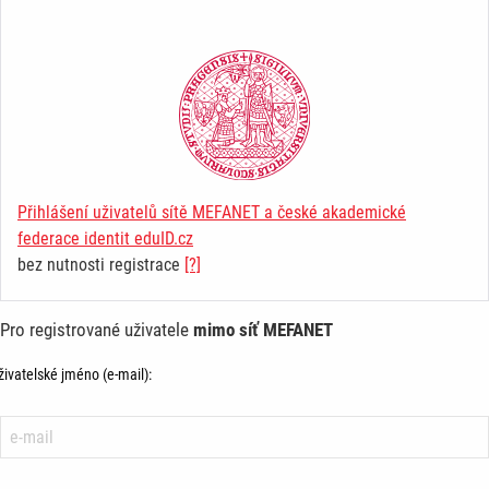
Přihlášení uživatelů sítě MEFANET a české akademické
federace identit eduID.cz
bez nutnosti registrace
[?]
Pro registrované uživatele
mimo síť MEFANET
živatelské jméno (e-mail):