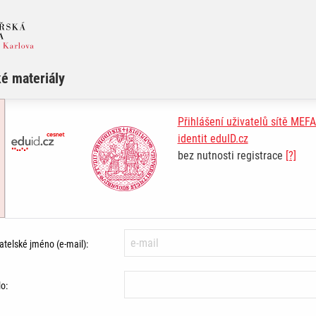
é materiály
Přihlášení uživatelů sítě ME
identit eduID.cz
bez nutnosti registrace
[?]
atelské jméno (e-mail):
o: