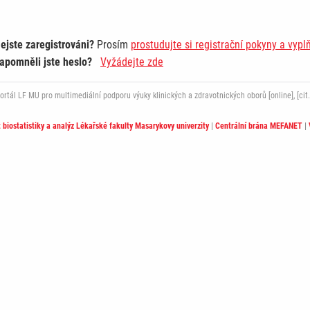
ejste zaregistrováni?
Prosím
prostudujte si registrační pokyny a vypl
apomněli jste heslo?
Vyžádejte zde
ál LF MU pro multimediální podporu výuky klinických a zdravotnických oborů [online], [cit.
t biostatistiky a analýz Lékařské fakulty Masarykovy univerzity
|
Centrální brána MEFANET
|