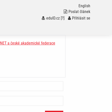
English
Poslat článek
eduID.cz
[?]
/
Přihlásit se
FANET a české akademické federace