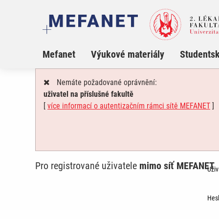
Mefanet
Výukové materiály
Studentsk
Nemáte požadované oprávnění:
uživatel na příslušné fakultě
[
více informací o autentizačním rámci sítě MEFANET
]
Pro registrované uživatele
mimo síť MEFANET
Uživ
Hesl