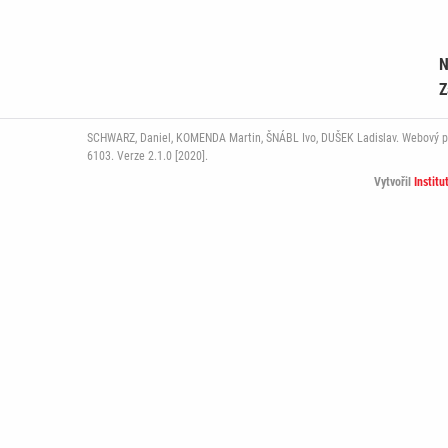
N
Z
SCHWARZ, Daniel, KOMENDA Martin, ŠNÁBL Ivo, DUŠEK Ladislav. Webový port
6103. Verze 2.1.0 [2020].
Vytvořil
Institu