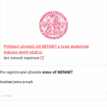
Přihlášení uživatelů sítě MEFANET a české akademické
federace identit eduID.cz
bez nutnosti registrace
[?]
Pro registrované uživatele
mimo síť MEFANET
živatelské jméno (e-mail):