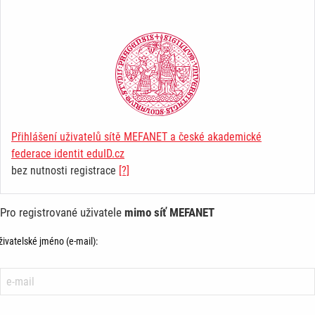
Přihlášení uživatelů sítě MEFANET a české akademické
federace identit eduID.cz
bez nutnosti registrace
[?]
Pro registrované uživatele
mimo síť MEFANET
živatelské jméno (e-mail):