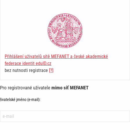
Přihlášení uživatelů sítě MEFANET a české akademické
federace identit eduID.cz
bez nutnosti registrace
[?]
Pro registrované uživatele
mimo síť MEFANET
živatelské jméno (e-mail):