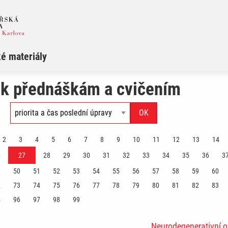
é materiály
 k přednáškám a cvičením
2
3
4
5
6
7
8
9
10
11
12
13
14
6
27
28
29
30
31
32
33
34
35
36
3
9
50
51
52
53
54
55
56
57
58
59
60
2
73
74
75
76
77
78
79
80
81
82
83
5
96
97
98
99
Neurodegenerativní 