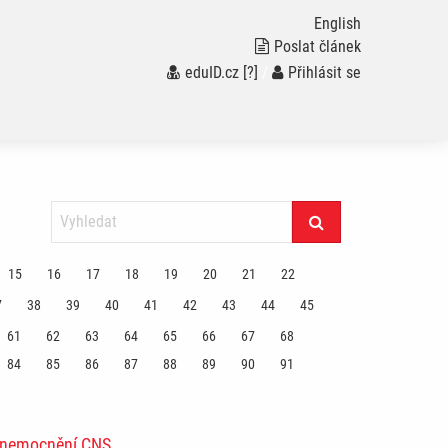
English
Poslat článek
eduID.cz
[?]
/
Přihlásit se
15
16
17
18
19
20
21
22
7
38
39
40
41
42
43
44
45
61
62
63
64
65
66
67
68
84
85
86
87
88
89
90
91
onemocnění CNS