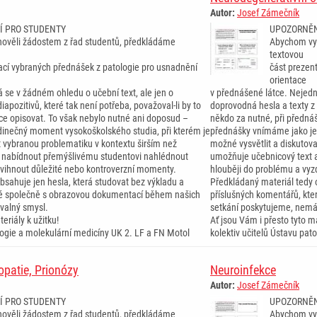
Autor:
Josef Zámečník
Í PRO STUDENTY
UPOZORNĚN
ověli žádostem z řad studentů, předkládáme
Abychom vyh
textovou
ací vybraných přednášek z patologie pro usnadnění
část prezen
orientace
 se v žádném ohledu o učební text, ale jen o
v přednášené látce. Nejedn
iapozitivů, které tak není potřeba, považoval-li by to
doprovodná hesla a texty z d
ce opisovat. To však nebylo nutné ani doposud –
někdo za nutné, při předná
inečný moment vysokoškolského studia, při kterém je
přednášky vnímáme jako je
t vybranou problematiku v kontextu širším než
možné vysvětlit a diskutov
 nabídnout přemýšlivému studentovi nahlédnout
umožňuje učebnicový text 
dvihnout důležité nebo kontroverzní momenty.
hlouběji do problému a vyz
bsahuje jen hesla, která studovat bez výkladu a
Předkládaný materiál tedy 
ré společně s obrazovou dokumentací během našich
příslušných komentářů, kt
valný smysl.
setkání poskytujeme, nemá
eriály k užitku!
Ať jsou Vám i přesto tyto ma
ologie a molekulární medicíny UK 2. LF a FN Motol
kolektiv učitelů Ústavu pat
opatie, Prionózy
Neuroinfekce
Autor:
Josef Zámečník
Í PRO STUDENTY
UPOZORNĚN
ověli žádostem z řad studentů, předkládáme
Abychom vyh