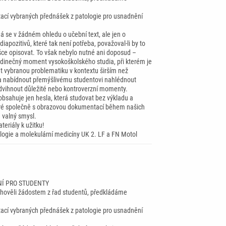
tací vybraných přednášek z patologie pro usnadnění
á se v žádném ohledu o učební text, ale jen o
iapozitivů, které tak není potřeba, považoval-li by to
šce opisovat. To však nebylo nutné ani doposud –
dinečný moment vysokoškolského studia, při kterém je
at vybranou problematiku v kontextu širším než
a nabídnout přemýšlivému studentovi nahlédnout
dvihnout důležité nebo kontroverzní momenty.
obsahuje jen hesla, která studovat bez výkladu a
eré společně s obrazovou dokumentací během našich
 valný smysl.
teriály k užitku!
ologie a molekulární medicíny UK 2. LF a FN Motol
Í PRO STUDENTY
ověli žádostem z řad studentů, předkládáme
tací vybraných přednášek z patologie pro usnadnění