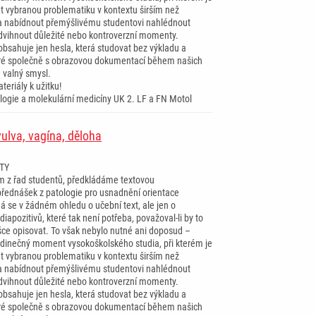
at vybranou problematiku v kontextu širším než
a nabídnout přemýšlivému studentovi nahlédnout
dvihnout důležité nebo kontroverzní momenty.
obsahuje jen hesla, která studovat bez výkladu a
eré společně s obrazovou dokumentací během našich
 valný smysl.
teriály k užitku!
ologie a molekulární medicíny UK 2. LF a FN Motol
vulva, vagína, děloha
TY
 z řad studentů, předkládáme textovou
přednášek z patologie pro usnadnění orientace
á se v žádném ohledu o učební text, ale jen o
iapozitivů, které tak není potřeba, považoval-li by to
šce opisovat. To však nebylo nutné ani doposud –
dinečný moment vysokoškolského studia, při kterém je
at vybranou problematiku v kontextu širším než
a nabídnout přemýšlivému studentovi nahlédnout
dvihnout důležité nebo kontroverzní momenty.
obsahuje jen hesla, která studovat bez výkladu a
eré společně s obrazovou dokumentací během našich