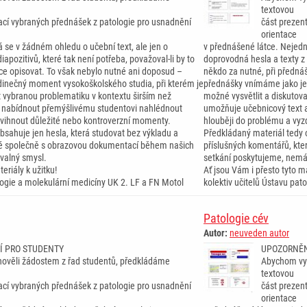
textovou
ací vybraných přednášek z patologie pro usnadnění
část prezen
orientace
 se v žádném ohledu o učební text, ale jen o
v přednášené látce. Nejedn
iapozitivů, které tak není potřeba, považoval-li by to
doprovodná hesla a texty z d
ce opisovat. To však nebylo nutné ani doposud –
někdo za nutné, při předná
inečný moment vysokoškolského studia, při kterém je
přednášky vnímáme jako je
t vybranou problematiku v kontextu širším než
možné vysvětlit a diskutov
 nabídnout přemýšlivému studentovi nahlédnout
umožňuje učebnicový text 
dvihnout důležité nebo kontroverzní momenty.
hlouběji do problému a vyz
bsahuje jen hesla, která studovat bez výkladu a
Předkládaný materiál tedy 
ré společně s obrazovou dokumentací během našich
příslušných komentářů, kt
valný smysl.
setkání poskytujeme, nemá
eriály k užitku!
Ať jsou Vám i přesto tyto ma
ologie a molekulární medicíny UK 2. LF a FN Motol
kolektiv učitelů Ústavu pat
Patologie cév
Autor:
neuveden autor
Í PRO STUDENTY
UPOZORNĚN
ověli žádostem z řad studentů, předkládáme
Abychom vyh
textovou
ací vybraných přednášek z patologie pro usnadnění
část prezen
orientace