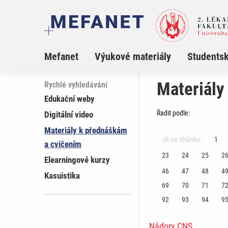
Mefanet
Výukové materiály
Studentsk
Materiály
Rychlé vyhledávání
Edukační weby
Řadit podle:
Digitální video
Materiály k přednáškám
Jít na stránku:
1
a cvičením
23
24
25
2
Elearningové kurzy
46
47
48
4
Kasuistika
69
70
71
7
92
93
94
9
Nádory CNS