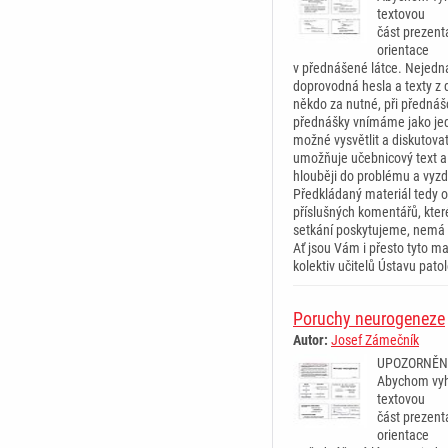
textovou
část prezent
orientace
v přednášené látce. Nejedná
doprovodná hesla a texty z d
někdo za nutné, při přednáš
přednášky vnímáme jako jed
možné vysvětlit a diskutova
umožňuje učebnicový text a
hlouběji do problému a vyz
Předkládaný materiál tedy o
příslušných komentářů, kte
setkání poskytujeme, nemá 
Ať jsou Vám i přesto tyto mat
kolektiv učitelů Ústavu pat
Poruchy neurogeneze
Autor:
Josef Zámečník
UPOZORNĚN
Abychom vyh
textovou
část prezent
orientace