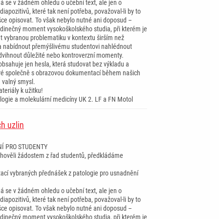
á se v žádném ohledu o učební text, ale jen o
iapozitivů, které tak není potřeba, považoval-li by to
šce opisovat. To však nebylo nutné ani doposud –
dinečný moment vysokoškolského studia, při kterém je
at vybranou problematiku v kontextu širším než
a nabídnout přemýšlivému studentovi nahlédnout
dvihnout důležité nebo kontroverzní momenty.
obsahuje jen hesla, která studovat bez výkladu a
eré společně s obrazovou dokumentací během našich
 valný smysl.
teriály k užitku!
ologie a molekulární medicíny UK 2. LF a FN Motol
h uzlin
Í PRO STUDENTY
ověli žádostem z řad studentů, předkládáme
tací vybraných přednášek z patologie pro usnadnění
á se v žádném ohledu o učební text, ale jen o
iapozitivů, které tak není potřeba, považoval-li by to
šce opisovat. To však nebylo nutné ani doposud –
dinečný moment vysokoškolského studia, při kterém je