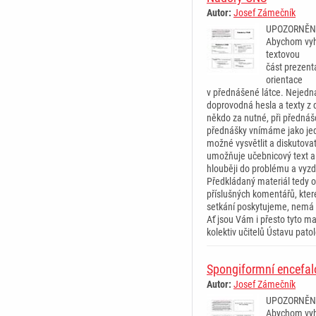
Autor:
Josef Zámečník
UPOZORNĚN
Abychom vyh
textovou
část prezent
orientace
v přednášené látce. Nejedná
doprovodná hesla a texty z d
někdo za nutné, při přednáš
přednášky vnímáme jako jed
možné vysvětlit a diskutova
umožňuje učebnicový text a
hlouběji do problému a vyz
Předkládaný materiál tedy o
příslušných komentářů, kte
setkání poskytujeme, nemá 
Ať jsou Vám i přesto tyto mat
kolektiv učitelů Ústavu pat
Spongiformní encefal
Autor:
Josef Zámečník
UPOZORNĚN
Abychom vyh