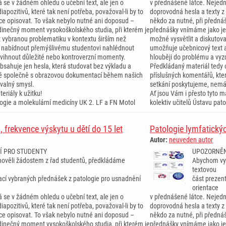
 se v žádném ohledu o učební text, ale jen o
v přednášené látce. Nejedn
iapozitivů, které tak není potřeba, považoval-li by to
doprovodná hesla a texty z d
ce opisovat. To však nebylo nutné ani doposud –
někdo za nutné, při předná
inečný moment vysokoškolského studia, při kterém je
přednášky vnímáme jako je
t vybranou problematiku v kontextu širším než
možné vysvětlit a diskutov
 nabídnout přemýšlivému studentovi nahlédnout
umožňuje učebnicový text 
dvihnout důležité nebo kontroverzní momenty.
hlouběji do problému a vyz
bsahuje jen hesla, která studovat bez výkladu a
Předkládaný materiál tedy 
ré společně s obrazovou dokumentací během našich
příslušných komentářů, kt
valný smysl.
setkání poskytujeme, nemá
eriály k užitku!
Ať jsou Vám i přesto tyto ma
ologie a molekulární medicíny UK 2. LF a FN Motol
kolektiv učitelů Ústavu pat
 frekvence výskytu u dětí do 15 let
Patologie lymfatickýc
Autor:
neuveden autor
Í PRO STUDENTY
UPOZORNĚN
ověli žádostem z řad studentů, předkládáme
Abychom vyh
textovou
ací vybraných přednášek z patologie pro usnadnění
část prezen
orientace
 se v žádném ohledu o učební text, ale jen o
v přednášené látce. Nejedn
iapozitivů, které tak není potřeba, považoval-li by to
doprovodná hesla a texty z d
ce opisovat. To však nebylo nutné ani doposud –
někdo za nutné, při předná
inečný moment vysokoškolského studia, při kterém je
přednášky vnímáme jako je