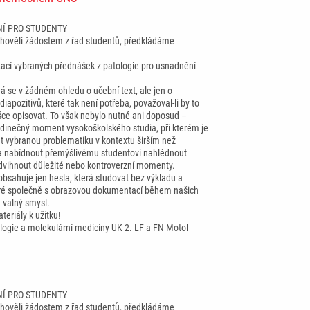
Í PRO STUDENTY
ověli žádostem z řad studentů, předkládáme
tací vybraných přednášek z patologie pro usnadnění
á se v žádném ohledu o učební text, ale jen o
iapozitivů, které tak není potřeba, považoval-li by to
šce opisovat. To však nebylo nutné ani doposud –
dinečný moment vysokoškolského studia, při kterém je
at vybranou problematiku v kontextu širším než
a nabídnout přemýšlivému studentovi nahlédnout
dvihnout důležité nebo kontroverzní momenty.
obsahuje jen hesla, která studovat bez výkladu a
eré společně s obrazovou dokumentací během našich
 valný smysl.
teriály k užitku!
ologie a molekulární medicíny UK 2. LF a FN Motol
Í PRO STUDENTY
ověli žádostem z řad studentů, předkládáme