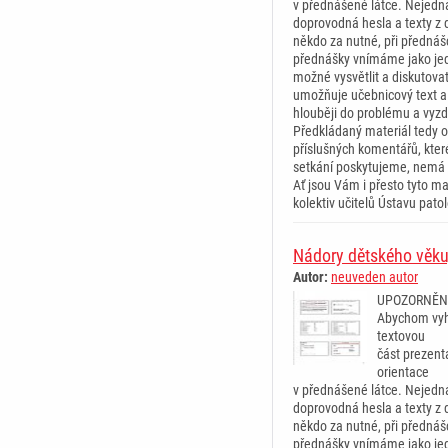
v přednášené látce. Nejedná
doprovodná hesla a texty z d
někdo za nutné, při přednáš
přednášky vnímáme jako jed
možné vysvětlit a diskutova
umožňuje učebnicový text a
hlouběji do problému a vyz
Předkládaný materiál tedy o
příslušných komentářů, kte
setkání poskytujeme, nemá 
Ať jsou Vám i přesto tyto mat
kolektiv učitelů Ústavu pat
Nádory dětského věku,
Autor:
neuveden autor
UPOZORNĚN
Abychom vyh
textovou
část prezent
orientace
v přednášené látce. Nejedná
doprovodná hesla a texty z d
někdo za nutné, při přednáš
přednášky vnímáme jako jed