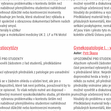
t vybranou problematiku v kontextu širším než
možné vysvětlit a diskutov
 nabídnout přemýšlivému studentovi nahlédnout
umožňuje učebnicový text 
dvihnout důležité nebo kontroverzní momenty.
hlouběji do problému a vyz
bsahuje jen hesla, která studovat bez výkladu a
Předkládaný materiál tedy 
ré společně s obrazovou dokumentací během našich
příslušných komentářů, kt
valný smysl.
setkání poskytujeme, nemá
eriály k užitku!
Ať jsou Vám i přesto tyto ma
ologie a molekulární medicíny UK 2. LF a FN Motol
kolektiv učitelů Ústavu pat
stiocytózy
Gynekopatologie I. - 
Autor:
Petr Škapa
Í PRO STUDENTY
UPOZORNĚNÍ PRO STUDEN
ověli žádostem z řad studentů, předkládáme
Abychom vyhověli žádostem
část prezentací vybraných 
ací vybraných přednášek z patologie pro usnadnění
v přednášené látce. Nejedn
doprovodná hesla a texty z d
 se v žádném ohledu o učební text, ale jen o
někdo za nutné, při předná
iapozitivů, které tak není potřeba, považoval-li by to
přednášky vnímáme jako je
ce opisovat. To však nebylo nutné ani doposud –
možné vysvětlit a diskutov
inečný moment vysokoškolského studia, při kterém je
umožňuje učebnicový text 
t vybranou problematiku v kontextu širším než
hlouběji do problému a vyz
 nabídnout přemýšlivému studentovi nahlédnout
Předkládaný materiál tedy 
dvihnout důležité nebo kontroverzní momenty.
příslušných komentářů, kt