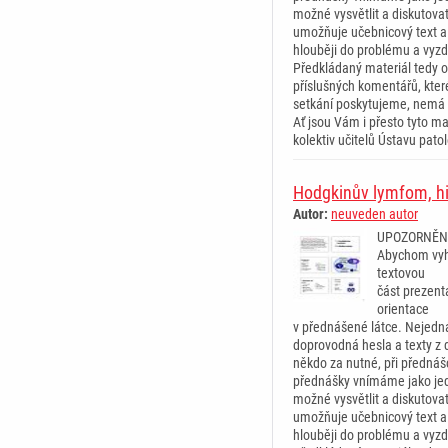
možné vysvětlit a diskutova
umožňuje učebnicový text a
hlouběji do problému a vyz
Předkládaný materiál tedy o
příslušných komentářů, kte
setkání poskytujeme, nemá 
Ať jsou Vám i přesto tyto mat
kolektiv učitelů Ústavu pat
Hodgkinův lymfom, hi
Autor:
neuveden autor
UPOZORNĚN
Abychom vyh
textovou
část prezent
orientace
v přednášené látce. Nejedná
doprovodná hesla a texty z d
někdo za nutné, při přednáš
přednášky vnímáme jako jed
možné vysvětlit a diskutova
umožňuje učebnicový text a
hlouběji do problému a vyz