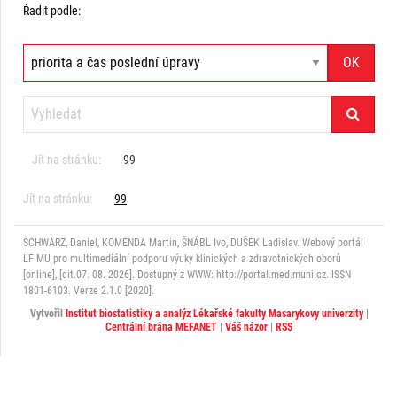
Řadit podle:
Jít na stránku:
99
Jít na stránku:
99
SCHWARZ, Daniel, KOMENDA Martin, ŠNÁBL Ivo, DUŠEK Ladislav. Webový portál
LF MU pro multimediální podporu výuky klinických a zdravotnických oborů
[online], [cit.07. 08. 2026]. Dostupný z WWW: http://portal.med.muni.cz. ISSN
1801-6103. Verze 2.1.0 [2020].
Vytvořil
Institut biostatistiky a analýz Lékařské fakulty Masarykovy univerzity
|
Centrální brána MEFANET
|
Váš názor
|
RSS