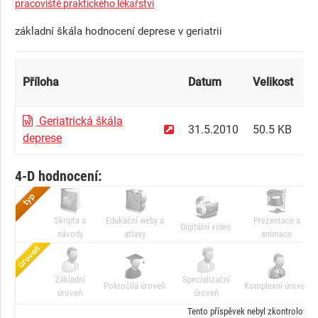
pracoviště praktického lékařství
základní škála hodnocení deprese v geriatrii
Příloha
Datum
Velikost
Př
Geriatrická škála
už
31.5.2010
50.5 KB
deprese
fa
4-D hodnocení:
Skripta a
Edukační weby a
Prezentace a
Digitální video
návody
atlasy
animace
Základní
Specializační
Pokročilá úroveň
Komplexní úroveň
úroveň
úroveň
Tento příspěvek nebyl zkontrolován