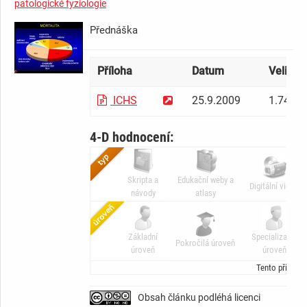
patologické fyziologie
Přednáška
Příloha
Datum
Velikos
ICHS
25.9.2009
1.74 M
4-D hodnocení:
Skripta a
Edukační weby a
Digitální video
návody
atlasy
Základní
Specializační
Pokročilá úroveň
úroveň
úroveň
Tento příspěv
Obsah článku podléhá licenci