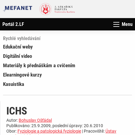
Portál 2.LF
Menu
Rychlé vyhledávání
Edukační weby
Digitální video
Materiály k přednáškám a cvičením
Elearningové kurzy
Kasuistika
ICHS
Autor:
Bohuslav Ošťádal
Publikováno: 25.9.2009, poslední úpravy: 20.6.2010
Obor:
Fyziologie a patologická fyziologie
| Pracoviště:
Ústav