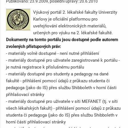
Publikováno: 23.9.2009, poslední úpravy: 20.6.2010
Výukový portál 2. lékařské fakulty Univerzity
Karlovy je oficiální platformou pro
uveřejňování elektronických materiálů,
určených pro výuku na 2. lékařské fakultě.
Dokumenty na tomto portálu jsou dostupné podle autorem
zvolených přístupových práv:
- materiály volně dostupné - není nutné přihlášení
- materiály dostupné pro uživatele zaregistrované k portálu -
je nutná registrace k příslušnému portálu
- materiály dostupné pro studenty a pedagogy na dané
fakultě - přihlášení pomocí údajů z průkazu studenta či
pedagoga (jako do IS) přes službu Shibboleth v horní části
přihlašovací stránky
- materiály dostupné pro uživatele v síti MEFANET (tj. v síti
všech lékařských fakult) - přihlášení pomocí údajů z průkazu
studenta či pedagoga (jako do IS) přes službu Shibboleth v
horní části přihlašovací stránky