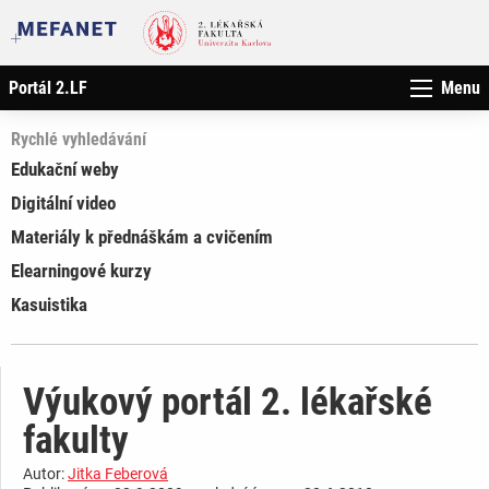
Portál 2.LF
Menu
Rychlé vyhledávání
Edukační weby
Digitální video
Materiály k přednáškám a cvičením
Elearningové kurzy
Kasuistika
Výukový portál 2. lékařské
fakulty
Autor:
Jitka Feberová