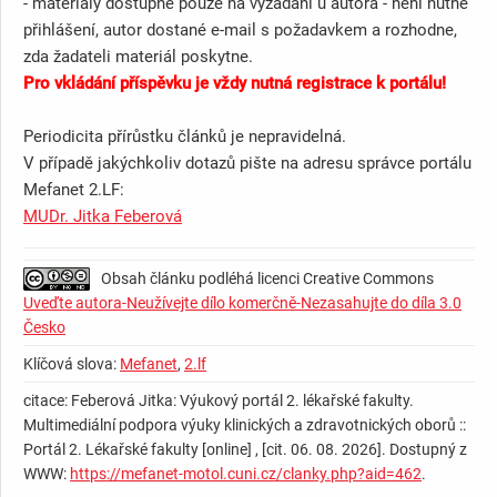
- materiály dostupné pouze na vyžádání u autora - není nutné
přihlášení, autor dostané e-mail s požadavkem a rozhodne,
zda žadateli materiál poskytne.
Pro vkládání příspěvku je vždy nutná registrace k portálu!
Periodicita přírůstku článků je nepravidelná.
V případě jakýchkoliv dotazů pište na adresu správce portálu
Mefanet 2.LF:
MUDr. Jitka Feberová
Obsah článku podléhá licenci Creative Commons
Uveďte autora-Neužívejte dílo komerčně-Nezasahujte do díla 3.0
Česko
Klíčová slova:
Mefanet
,
2.lf
citace: Feberová Jitka: Výukový portál 2. lékařské fakulty.
Multimediální podpora výuky klinických a zdravotnických oborů ::
Portál 2. Lékařské fakulty [online] , [cit. 06. 08. 2026]. Dostupný z
WWW:
https://mefanet-motol.cuni.cz/clanky.php?aid=462
.