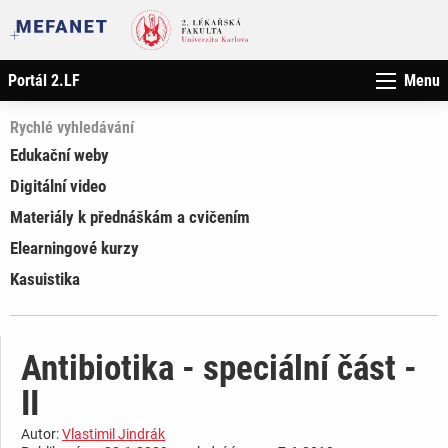
Portál 2.LF
Menu
Rychlé vyhledávání
Edukační weby
Digitální video
Materiály k přednáškám a cvičením
Elearningové kurzy
Kasuistika
Antibiotika - speciální část -
II
Autor:
Vlastimil Jindrák