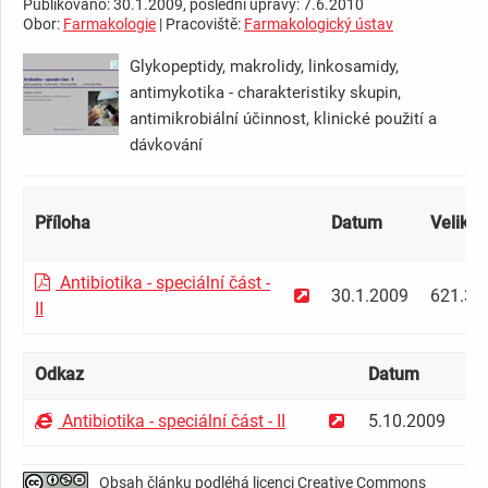
Publikováno: 30.1.2009, poslední úpravy: 7.6.2010
Obor:
Farmakologie
| Pracoviště:
Farmakologický ústav
Glykopeptidy, makrolidy, linkosamidy,
antimykotika - charakteristiky skupin,
antimikrobiální účinnost, klinické použití a
dávkování
Příloha
Datum
Velikos
Antibiotika - speciální část -
30.1.2009
621.33
II
Odkaz
Datum
P
Antibiotika - speciální část - II
5.10.2009
k
Obsah článku podléhá licenci Creative Commons