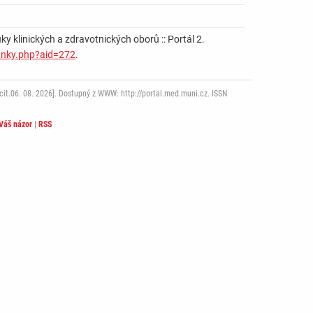
 klinických a zdravotnických oborů :: Portál 2.
lanky.php?aid=272
.
it.06. 08. 2026]. Dostupný z WWW: http://portal.med.muni.cz. ISSN
Váš názor
|
RSS