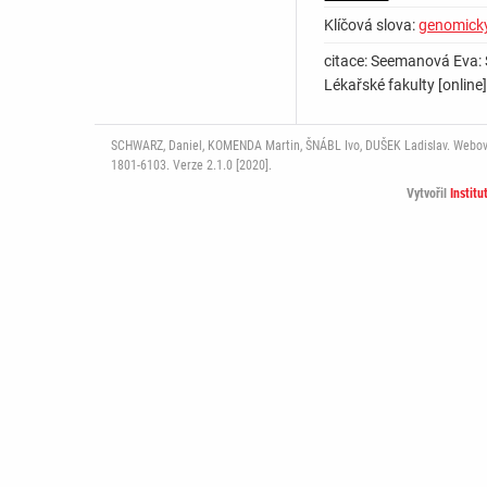
Klíčová slova:
genomický
citace: Seemanová Eva: 
Lékařské fakulty [online
SCHWARZ, Daniel, KOMENDA Martin, ŠNÁBL Ivo, DUŠEK Ladislav. Webový p
1801-6103. Verze 2.1.0 [2020].
Vytvořil
Institu