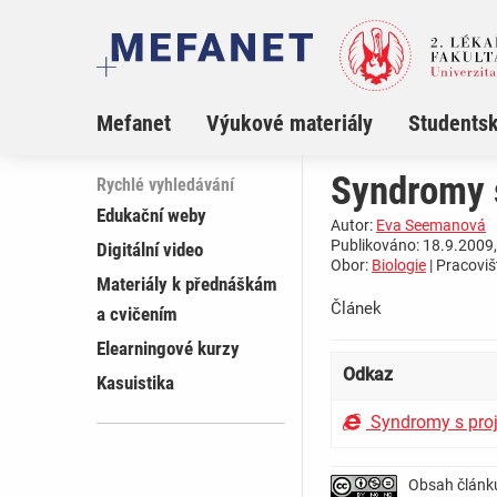
Mefanet
Výukové materiály
Studentsk
Syndromy 
Rychlé vyhledávání
Edukační weby
Autor:
Eva Seemanová
Publikováno: 18.9.2009,
Digitální video
Obor:
Biologie
| Pracoviš
Materiály k přednáškám
Článek
a cvičením
Elearningové kurzy
Odkaz
Kasuistika
Syndromy s proj
Obsah článk