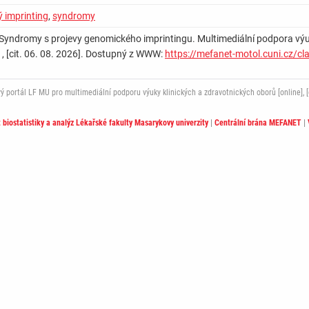
 imprinting
,
syndromy
Syndromy s projevy genomického imprintingu. Multimediální podpora výuky
] , [cit. 06. 08. 2026]. Dostupný z WWW:
https://mefanet-motol.cuni.cz/c
ortál LF MU pro multimediální podporu výuky klinických a zdravotnických oborů [online], [c
t biostatistiky a analýz Lékařské fakulty Masarykovy univerzity
|
Centrální brána MEFANET
|