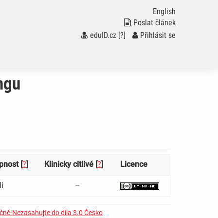
English
Poslat článek
eduID.cz
[?]
/
Přihlásit se
ngu
pnost [
?
]
Klinicky citlivé [
?
]
Licence
i
–
čně-Nezasahujte do díla 3.0 Česko