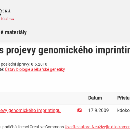
é materiály
s projevy genomického imprinti
 poslední úpravy: 8.6.2010
tě:
Ústav biologie a lékařské genetiky
Datum
Přístu
evy genomického imprintingu
17.9.2009
kdokol
u podléhá licenci Creative Commons
Uveďte autora-Neužívejte dílo komer