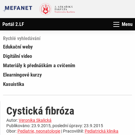
Portál 2.LF
Menu
Rychlé vyhledávání
Edukační weby
Digitální video
Materiály k přednáškám a cvičením
Elearningové kurzy
Kasuistika
Cystická fibróza
Autor:
Veronika Skalická
Publikováno: 23.9.2015, poslední úpravy: 23.9.2015
Obor:
Pediatrie, neonatologie
| Pracoviště:
Pediatrická klinika