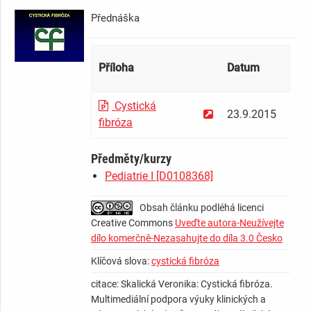
Přednáška ­ ­ ­ ­ ­ ­ ­ ­ ­ ­ ­ ­ ­ ­ ­ ­ ­ ­ ­ ­ ­ ­ ­ ­ ­ ­ ­ ­ ­
Příloha
Datum
Veli
Cystická
23.9.2015
6.1
fibróza
Předměty/kurzy
Pediatrie I [D0108368]
Obsah článku podléhá licenci
Creative Commons
Uveďte autora-Neužívejte
dílo komerčně-Nezasahujte do díla 3.0 Česko
Klíčová slova:
cystická fibróza
citace: Skalická Veronika: Cystická fibróza.
Multimediální podpora výuky klinických a