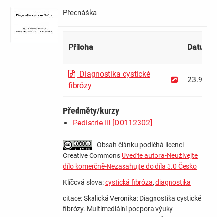
Přednáška ­ ­ ­ ­ ­ ­ ­ ­ ­ ­ ­ ­ ­ ­ ­ ­ ­ ­ ­ ­ ­ ­ ­ ­ ­ ­ ­ ­ ­
Příloha
Datum
Diagnostika cystické
23.9.20
fibrózy
Předměty/kurzy
Pediatrie III [D0112302]
Obsah článku podléhá licenci
Creative Commons
Uveďte autora-Neužívejte
dílo komerčně-Nezasahujte do díla 3.0 Česko
Klíčová slova:
cystická fibróza
,
diagnostika
citace: Skalická Veronika: Diagnostika cystické
fibrózy. Multimediální podpora výuky