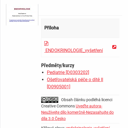
­ ­ ­ ­ ­ ­ ­ ­ ­ ­ ­ ­ ­ ­ ­ ­ ­ ­ ­ ­ ­ ­ ­ ­ ­ ­ ­ ­ ­
Příloha
Da
22
ENDOKRINOLOGIE_vyšetření
Předměty/kurzy
Pediatrie [D0303202]
Ošetřovatelská péče o dítě II
[D0905001]
Obsah článku podléhá licenci
Creative Commons
Uveďte autora-
Neužívejte dílo komerčně-Nezasahujte do
díla 3.0 Česko