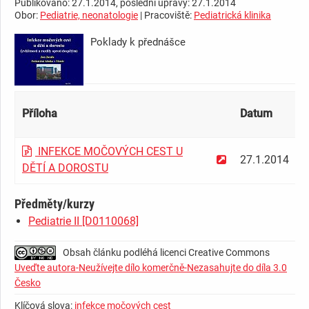
Publikováno: 27.1.2014, poslední úpravy: 27.1.2014
Obor:
Pediatrie, neonatologie
| Pracoviště:
Pediatrická klinika
Poklady k přednášce
­ ­ ­ ­ ­ ­ ­ ­ ­ ­ ­ ­ ­ ­ ­ ­ ­ ­ ­ ­ ­ ­ ­ ­ ­ ­ ­ ­ ­
Příloha
Datum
V
INFEKCE MOČOVÝCH CEST U
27.1.2014
3
DĚTÍ A DOROSTU
Předměty/kurzy
Pediatrie II [D0110068]
Obsah článku podléhá licenci Creative Commons
Uveďte autora-Neužívejte dílo komerčně-Nezasahujte do díla 3.0
Česko
Klíčová slova:
infekce močových cest