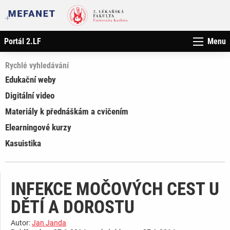
Portál 2.LF
Menu
Rychlé vyhledávání
Edukační weby
Digitální video
Materiály k přednáškám a cvičením
Elearningové kurzy
Kasuistika
INFEKCE MOČOVÝCH CEST U
DĚTÍ A DOROSTU
Autor:
Jan Janda