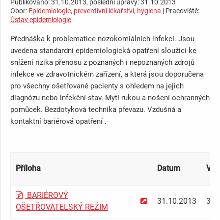
Publikováno: 31.10.2013, poslední úpravy: 31.10.2013
Obor:
Epidemiologie, preventivní lékařství, hygiena
| Pracoviště:
Ústav epidemiologie
Přednáška k problematice nozokomiálních infekcí. Jsou
uvedena standardní epidemiologická opatření sloužící ke
snížení rizika přenosu z poznaných i nepoznaných zdrojů
infekce ve zdravotnickém zařízení, a která jsou doporučena
pro všechny ošetřované pacienty s ohledem na jejich
diagnózu nebo infekční stav. Mytí rukou a nošení ochranných
pomůcek. Bezdotyková technika převazu. Vzdušná a
kontaktní bariérová opatření .
Příloha
Datum
Vel
BARIÉROVÝ
31.10.2013
307
OŠETŘOVATELSKÝ REŽIM