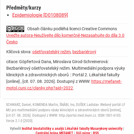
Předměty/kurzy
Epidemiologie [D0108089]
Obsah článku podléhá licenci Creative Commons
Uveďte autora-Neužívejte dílo komerčně-Nezasahujte do díla 3.0
Česko
Klíčová slova:
ošetřovatelský režim
,
bezbariérový
citace: Göpfertová Dana, Miroslava Girod-Schreinerová:
Bezbariérový ošetřovatelský režim. Multimediální podpora výuky
klinických a zdravotnických oborů :: Portál 2. Lékařské fakulty
[online] , [cit. 07. 08. 2026]. Dostupný z WWW:
https://mefanet-
motol.cuni.cz/clanky.php?aid=2022
.
SCHWARZ, Daniel, KOMENDA Martin, ŠNÁBL Ivo, DUŠEK Ladislav. Webový portál LF
MU pro multimediální podporu výuky klinických a zdravotnických oborů [online],
[cit.07. 08. 2026]. Dostupný z WWW: http://portal.med.muni.cz. ISSN 1801-6103.
Verze 2.1.0 [2020].
Vytvořil
Institut biostatistiky a analýz Lékařské fakulty Masarykovy univerzity
|
Centrální brána MEFANET
|
Váš názor
|
RSS