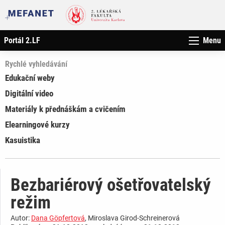
Portál 2.LF
Menu
Rychlé vyhledávání
Edukační weby
Digitální video
Materiály k přednáškám a cvičením
Elearningové kurzy
Kasuistika
Bezbariérový ošetřovatelský
režim
Autor:
Dana Göpfertová
, Miroslava Girod-Schreinerová