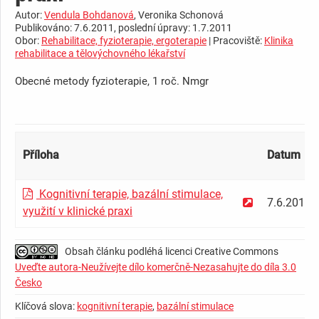
Autor:
Vendula Bohdanová
, Veronika Schonová
Publikováno: 7.6.2011, poslední úpravy: 1.7.2011
Obor:
Rehabilitace, fyzioterapie, ergoterapie
| Pracoviště:
Klinika
rehabilitace a tělovýchovného lékařství
Obecné metody fyzioterapie, 1 roč. Nmgr
­ ­ ­ ­ ­ ­ ­ ­ ­ ­ ­ ­ ­ ­ ­ ­ ­ ­ ­ ­ ­ ­ ­ ­ ­ ­ ­ ­ ­ ­ ­ ­ ­ ­ ­ ­ ­ ­ ­ ­ ­ ­ ­ ­ ­ ­
Příloha
Datum
Kognitivní terapie, bazální stimulace,
7.6.2011
využití v klinické praxi
Obsah článku podléhá licenci Creative Commons
Uveďte autora-Neužívejte dílo komerčně-Nezasahujte do díla 3.0
Česko
Klíčová slova:
kognitivní terapie
,
bazální stimulace