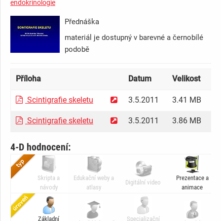
endokrinologie
Přednáška
materiál je dostupný v barevné a černobílé
podobě
Příloha
Datum
Velikost
Př
Scintigrafie skeletu
3.5.2011
3.41 MB
k
Scintigrafie skeletu
3.5.2011
3.86 MB
k
4-D hodnocení:
Skripta a
Edukační weby a
Prezentace a
Digitální video
návody
atlasy
animace
Základní
Specializační