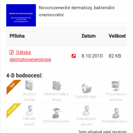
Novorozenecké dermatózy, bakteriální
onemocnění.
Příloha
Datum
Velikost
Dětská
8.10.2010
82 KB
dermatovenerologie
4-D hodnocení:
Skripta a
Edukační weby a
Prezentace a
Digitální video
návody
atlasy
animace
Základní
Specializační
Pokročilá úroveň
Komplexní úroveň
úroveň
úroveň
Tento příspěvek nebyl zkontrolován