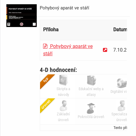
Pohybový aparát ve stáří
Příloha
Datum
Pohybový aparát ve
7.10.2010
stáří
4-D hodnocení:
Skripta a
Edukační weby a
Digitální video
návody
atlasy
Základní
Specializační
Pokročilá úroveň
úroveň
úroveň
Tento příspěv