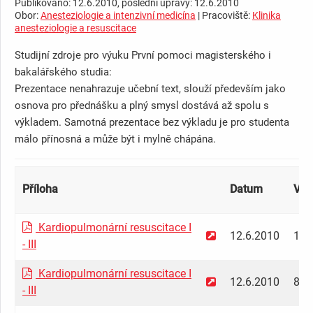
Publikováno: 12.6.2010, poslední úpravy: 12.6.2010
Obor:
Anesteziologie a intenzivní medicína
| Pracoviště:
Klinika
anesteziologie a resuscitace
Studijní zdroje pro výuku První pomoci magisterského i
bakalářského studia:
Prezentace nenahrazuje učební text, slouží především jako
osnova pro přednášku a plný smysl dostává až spolu s
výkladem. Samotná prezentace bez výkladu je pro studenta
málo přínosná a může být i mylně chápána.
Příloha
Datum
Vel
Kardiopulmonární resuscitace I
12.6.2010
194
- III
Kardiopulmonární resuscitace I
12.6.2010
85.
- III