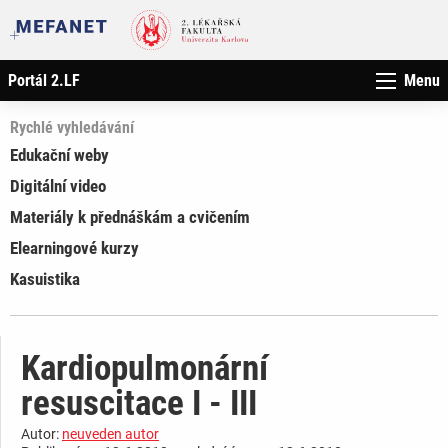
Portál 2.LF
Menu
Rychlé vyhledávání
Edukační weby
Digitální video
Materiály k přednáškám a cvičením
Elearningové kurzy
Kasuistika
Kardiopulmonární
resuscitace I - III
Autor:
neuveden autor