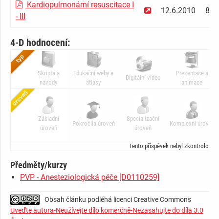
Kardiopulmonární resuscitace I
12.6.2010
83.
- III
4-D hodnocení:
Skripta a
Edukační weby a
Prezentace a
Digitální video
návody
atlasy
animace
Základní
Specializační
Pokročilá úroveň
Komplexní úroveň
úroveň
úroveň
Tento příspěvek nebyl zkontrolován
Předměty/kurzy
PVP - Anesteziologická péče [D0110259]
Obsah článku podléhá licenci Creative Commons
Uveďte autora-Neužívejte dílo komerčně-Nezasahujte do díla 3.0