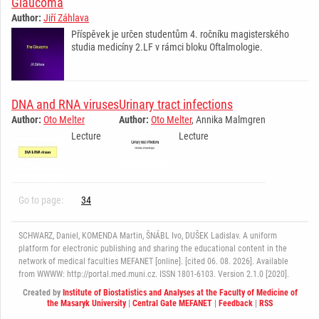
Glaucoma
Author:
Jiří Záhlava
Příspěvek je určen studentům 4. ročníku magisterského
studia medicíny 2.LF v rámci bloku Oftalmologie.
DNA and RNA viruses
Urinary tract infections
Author:
Oto Melter
Author:
Oto Melter
, Annika Malmgren
Lecture
Lecture
Go to page:
34
SCHWARZ, Daniel, KOMENDA Martin, ŠNÁBL Ivo, DUŠEK Ladislav. A uniform
platform for electronic publishing and sharing the educational content in the
network of medical faculties MEFANET [online]. [cited 06. 08. 2026]. Available
from WWWW: http://portal.med.muni.cz. ISSN 1801-6103. Version 2.1.0 [2020].
Created by
Institute of Biostatistics and Analyses at the Faculty of Medicine of
the Masaryk University
|
Central Gate MEFANET
|
Feedback
|
RSS