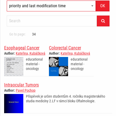
Go to page:
34
Esophageal Cancer
Colorectal Cancer
Author:
Kateřina, Kubáčková
Author:
Kateřina, Kubáčková
educational
educational
material -
material -
oncology
oncology
Intraocular Tumors
Author:
Pavel Pochop
Příspěvek je určen studentům 4. ročníku magisterského
studia medicíny 2.LF v rámci bloku Oftalmologie.